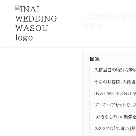
コ
【入籍当日レポ】
ン
念写真
テ
2026年5月10日
ン
ツ
へ
目次
移
入籍当日の特別な瞬間
動
今回のお客様：入籍当
INAI WEDDIN
プロのヘアセットで、
「好きなもの」が緊張
スタッフの「気遣い」