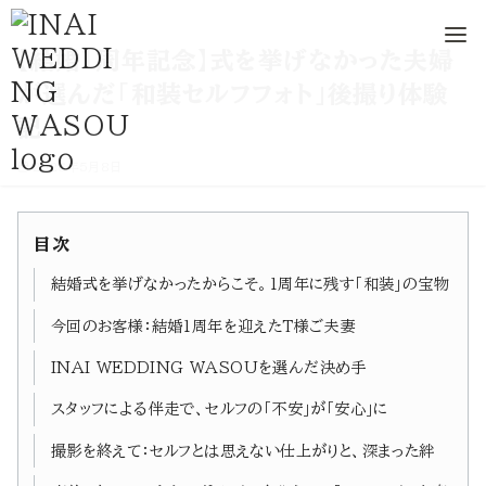
コ
【結婚1周年記念】式を挙げなかった夫婦
ン
が選んだ「和装セルフフォト」後撮り体験
テ
記
ン
2026年5月8日
ツ
へ
移
目次
動
結婚式を挙げなかったからこそ。1周年に残す「和装」の宝物
今回のお客様：結婚1周年を迎えたT様ご夫妻
INAI WEDDING WASOUを選んだ決め手
スタッフによる伴走で、セルフの「不安」が「安心」に
撮影を終えて：セルフとは思えない仕上がりと、深まった絆