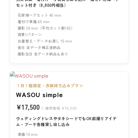
セット付き（8,800円相当）
花嫁様ヘアセット 40 min
着付け準備 60 min
撮影 20 min（平均カット数150）
背景1パターン
お着替え・データお渡し 15 min
後日 全データ補正後納品
撮影当日 全データ納品もあり
１日１組限定・衣装持ち込みプラン
WASOU simple
¥17,500
◁ 通常価格 ¥18,000
ウェディングドレスやタキシードでもOK
前撮りアイテ
ム・ブーケ各種貸し出し込み
準備 15 min