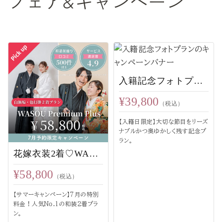
フェア&キャンペーン
入籍記念フォトプラン
¥39,800
（税込）
【入籍日限定】大切な節目をリーズ
ナブルかつ奥ゆかしく残す記念プ
ラン。
花嫁衣装2着♡WASOU Premium Plus
¥58,800
（税込）
【サマーキャンペーン】7月の特別
料金！人気No.1の和装2着プラ
ン。