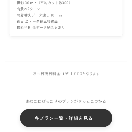
撮影 30 min（平均カット数300）
背景2パターン
お着替えデータ渡し 10 min
後日 全データ補正後納品
撮影当日 全データ納品もあり
※土日祝日料金 +¥11,000となります
あなたにぴったりのプランがきっと見つかる
各プラン一覧・詳細を見る