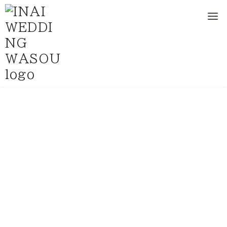
和装前撮り専門の写真館
テ
ン
ツ
へ
移
動