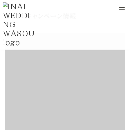
コ
フェア・キャンペーン情報
ン
テ
ン
ツ
へ
移
動