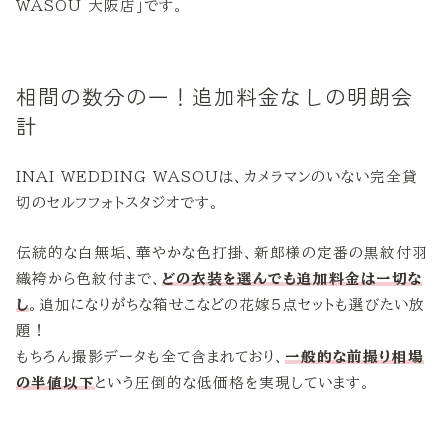
WASOU 大阪店」です。
相間の数分の一！追加料金なしの明朗会
計
INAI WEDDING WASOUは、カメラマンのいない完全貸
切のセルフフォトスタジオです。
伝統的な白無垢、華やかな色打掛、新郎様の定番の黒紋付羽
織袴から色紋付まで、
どの衣装を選んでも追加料金は一切な
し
。追加になりがちな箱せこなどの花嫁５点セットも選びたい放
題！
もちろん撮影データも全て含まれており、
一般的な前撮り相場
の半値以下
という圧倒的な低価格を実現しています。