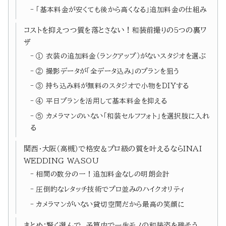
「基本料金が安くても後から高くなる」追加料金の仕組み
コストを抑えつつ質を落とさない！和装前撮りの5つの裏ワ
ザ
① 衣装の追加料金（ランクアップ）がないスタジオを選ぶ
② 撮影データが「全データ込み」のプランを狙う
③ 持ち込み料が無料のスタジオで小物をDIYする
④ 平日プランを活用して基本料金を抑える
⑤ カメラマンのいない「和装セルフフォト」を選択肢に入れ
る
関西・大阪（高槻）で格安＆プロ級の質を叶えるならINAI
WEDDING WASOU
相間の数分の一！追加料金なしの明朗会計
圧倒的なレタッチ技術でプロ並みのハイクオリティ
カメラマンがいない貸切空間だから最高の笑顔に
まとめ：賢く選んで、予算内で一生モノの和装姿を残そう