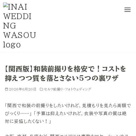
コ
ン
【関西版】和装前撮りを格安で！コストを
テ
抑えつつ質を落とさない5つの裏ワザ
ン
ツ
2026年6月20日
セルフ前撮り・フォトウェディング
へ
移
「関西で和装の前撮りをしたいけれど、見積もりを見たら高額で
動
びっくり……」 「予算は抑えたいけれど、衣装や写真の質は絶
対に妥協したくない！」