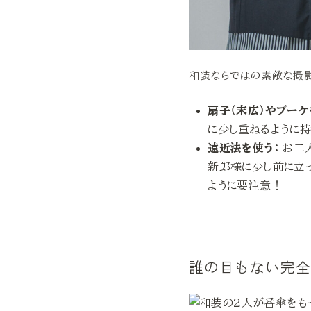
和装ならではの素敵な撮影
扇子（末広）やブーケ
に少し重ねるように
遠近法を使う：
お二人
新郎様に少し前に立っ
ように要注意！
誰の目もない完