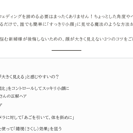
ウェディングを諦める必要はまったくありません！ちょっとした角度や
えるだけで、誰でも簡単に「すっきり小顔」に見せる魔法のような方法
悩む新婦様が後悔しないための、顔が大きく見えない3つのコツをご
が大きく見える」と感じやすいの？
縦横比」をコントロールしてスッキリ小顔に
りさんの正解ヘア
ア
カメラに対して「あごを引いて、体を斜めに」
物を使って「錯視（さくし）効果」を狙う