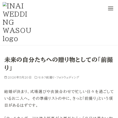
コ
ン
未来の自分たちへの贈り物としての「前撮
テ
り」
ン
ツ
2026年5月20日
セルフ前撮り・フォトウェディング
へ
移
結婚が決まり、式場選びや衣装合わせで忙しい日々を過ごして
動
いるお二人へ。 その準備リストの中に、きっと「前撮り」という項
目があるはずです。