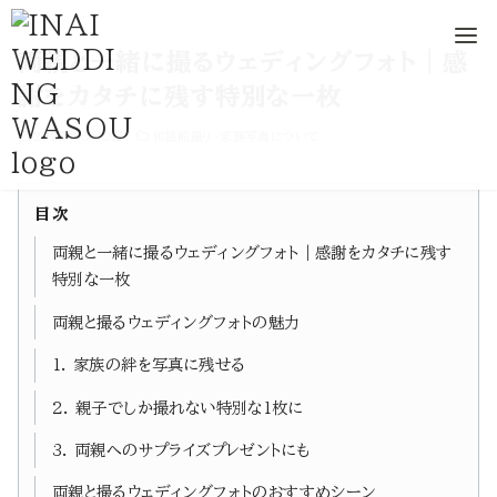
コ
両親と一緒に撮るウェディングフォト｜感
ン
謝をカタチに残す特別な一枚
テ
2025年5月2日
和装前撮り・家族写真について
ン
ツ
へ
目次
移
両親と一緒に撮るウェディングフォト｜感謝をカタチに残す
動
特別な一枚
両親と撮るウェディングフォトの魅力
1. 家族の絆を写真に残せる
2. 親子でしか撮れない特別な1枚に
3. 両親へのサプライズプレゼントにも
両親と撮るウェディングフォトのおすすめシーン