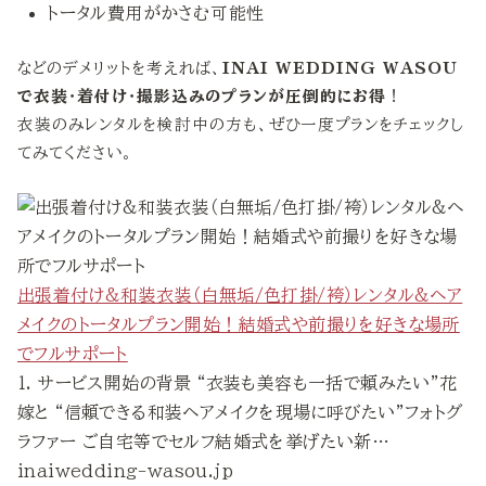
トータル費用がかさむ可能性
などのデメリットを考えれば、
INAI WEDDING WASOU
で衣装・着付け・撮影込みのプランが圧倒的にお得
！
衣装のみレンタルを検討中の方も、ぜひ一度プランをチェックし
てみてください。
出張着付け&和装衣装（白無垢/色打掛/袴）レンタル&ヘア
メイクのトータルプラン開始！結婚式や前撮りを好きな場所
でフルサポート
1. サービス開始の背景 “衣装も美容も一括で頼みたい”花
嫁と “信頼できる和装ヘアメイクを現場に呼びたい”フォトグ
ラファー ご自宅等でセルフ結婚式を挙げたい新…
inaiwedding-wasou.jp