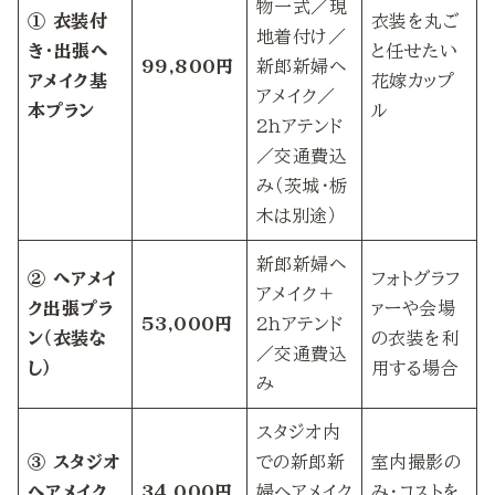
物一式／現
① 衣装付
衣装を丸ご
地着付け／
き・出張ヘ
と任せたい
99,800円
新郎新婦ヘ
アメイク基
花嫁カップ
アメイク／
本プラン
ル
2hアテンド
／交通費込
み（茨城・栃
木は別途）
新郎新婦ヘ
② ヘアメイ
フォトグラフ
アメイク＋
ク出張プラ
ァーや会場
53,000円
2hアテンド
ン（衣装な
の衣装を利
／交通費込
し）
用する場合
み
スタジオ内
③ スタジオ
での新郎新
室内撮影の
ヘアメイク
34,000円
婦ヘアメイク
み・コストを