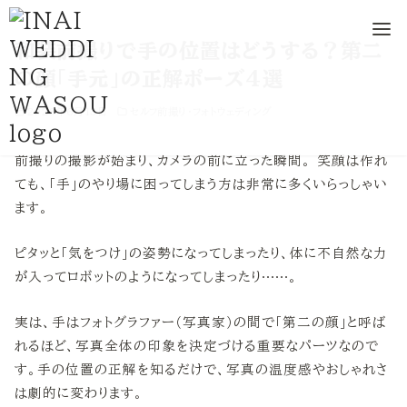
コ
和装前撮りで手の位置はどうする？第二
ン
の顔「手元」の正解ポーズ4選
テ
2026年6月13日
セルフ前撮り・フォトウェディング
ン
ツ
前撮りの撮影が始まり、カメラの前に立った瞬間。 笑顔は作れ
へ
ても、「手」のやり場に困ってしまう方は非常に多くいらっしゃい
移
ます。
動
ピタッと「気をつけ」の姿勢になってしまったり、体に不自然な力
が入ってロボットのようになってしまったり……。
実は、手はフォトグラファー（写真家）の間で「第二の顔」と呼ば
れるほど、写真全体の印象を決定づける重要なパーツなので
す。手の位置の正解を知るだけで、写真の温度感やおしゃれさ
は劇的に変わります。