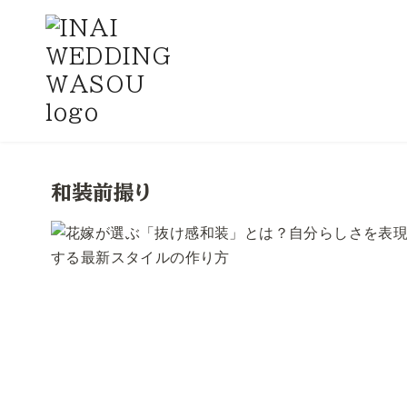
コ
ン
和装前撮り
テ
ン
ツ
へ
移
動