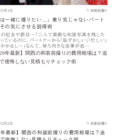
年5月1日
和装前撮り
は一緒に撮りたい…」乗り気じゃないパート
その気にさせる説得術
くの記念や節目－「二人で素敵な和装写真を残した
思っているのに、パートナーから「恥ずかしい」「忙しい」
がかかるし…」なんて、後ろ向きな返事が返…
年2月2日
京都前撮り
26年最新】関西の和装前撮りの費用相場は？追
で後悔しない見積もりチェック術