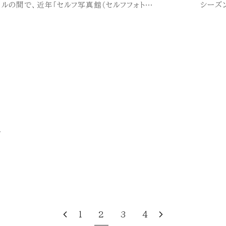
ルの間で、近年「セルフ写真館（セルフフォト…
シーズ
ム
1
2
3
4