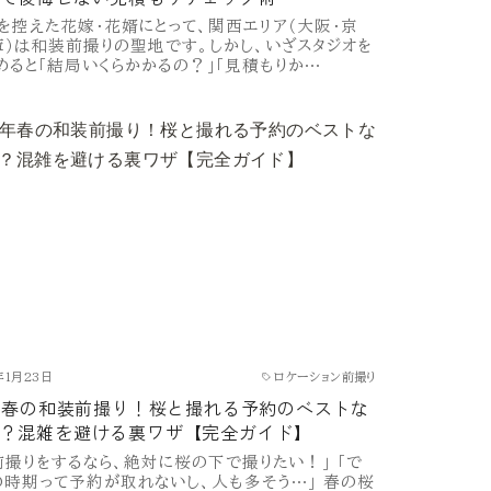
を控えた花嫁・花婿にとって、関西エリア（大阪・京
庫）は和装前撮りの聖地です。しかし、いざスタジオを
めると「結局いくらかかるの？」「見積もりか…
年1月23日
ロケーション前撮り
6年春の和装前撮り！桜と撮れる予約のベストな
？混雑を避ける裏ワザ【完全ガイド】
前撮りをするなら、絶対に桜の下で撮りたい！」 「で
の時期って予約が取れないし、人も多そう…」 春の桜