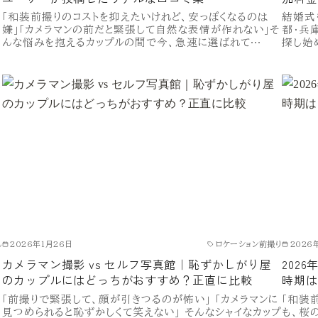
「和装前撮りのコストを抑えたいけれど、安っぽくなるのは
結婚式
嫌」「カメラマンの前だと緊張して自然な表情が作れない」そ
都・兵
んな悩みを抱えるカップルの間で今、急速に選ばれて…
探し始
し
2026年1月26日
ロケーション前撮り
2026
カメラマン撮影 vs セルフ写真館｜恥ずかしがり屋
202
のカップルにはどっちがおすすめ？正直に比較
時期は
「前撮りで緊張して、顔が引きつるのが怖い」 「カメラマンに
「和装
見つめられると恥ずかしくて笑えない」 そんなシャイなカップ
も、桜