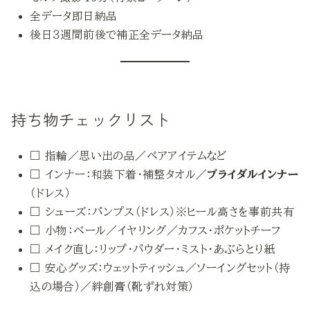
全データ即日納品
後日３週間前後で補正全データ納品
持ち物チェックリスト
□ 指輪／思い出の品／ペアアイテムなど
□ インナー：和装下着・補整タオル／
ブライダルインナー
（ドレス）
□ シューズ：パンプス（ドレス）※ヒール高さを事前共有
□ 小物：ベール／イヤリング／カフス・ポケットチーフ
□ メイク直し：リップ・パウダー・ミスト・あぶらとり紙
□ 安心グッズ：ウェットティッシュ／ソーイングセット（持
込の場合）／絆創膏（靴ずれ対策）