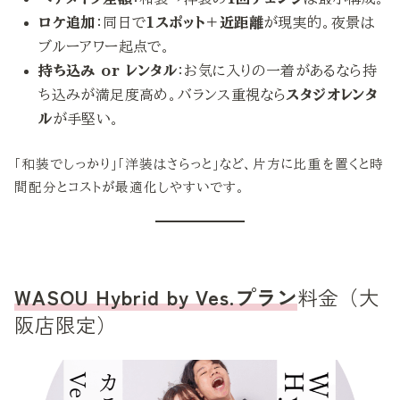
ロケ追加
：同日で
1スポット＋近距離
が現実的。夜景は
ブルーアワー起点で。
持ち込み or レンタル
：お気に入りの一着があるなら持
ち込みが満足度高め。バランス重視なら
スタジオレンタ
ル
が手堅い。
「和装でしっかり」「洋装はさらっと」など、片方に比重を置くと時
間配分とコストが最適化しやすいです。
WASOU Hybrid by Ves.プラン
料金（大
阪店限定）