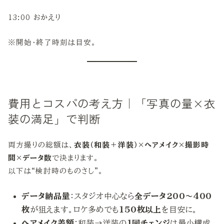
13:00 おかえり
※開始・終了時刻は目安。
費用とコスパの考え方｜「写真の量×衣
装の満足」で判断
両方撮りの総額は、
衣装（和装＋洋装）×ヘアメイク×撮影時
間×データ数
で決まります。
以下は“検討時のものさし”。
データ納品量
：スタジオ中心なら
全データ200〜400
枚
が狙えます。ロケ多めでも
150枚以上
を目安に。
ヘアメイク差額
：和装→洋装の
1回チェンジ
は最小構成。