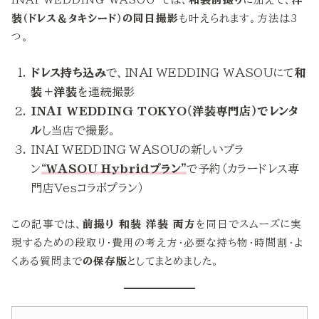
装（ドレス＆タキシード）の同日撮影
も叶えられます。方法は3
つ。
ドレス持ち込み
で、INAI WEDDING WASOUにて
和
装＋洋装
を連続撮影
INAI WEDDING TOKYO（洋装専門店）でレンタ
ル
し当店で撮影。
INAI WEDDING WASOUの新しいプラ
ン
“
WASOU
Hybridプラン”
で予約（カラードレス専
門店Vesコラボプラン）
この記事では、
前撮り 和装 洋装 両方
を同日でスムーズに実
現するための段取り・費用の考え方・必要な持ち物・時間割・よ
くある質問まで
の保存版
としてまとめました。