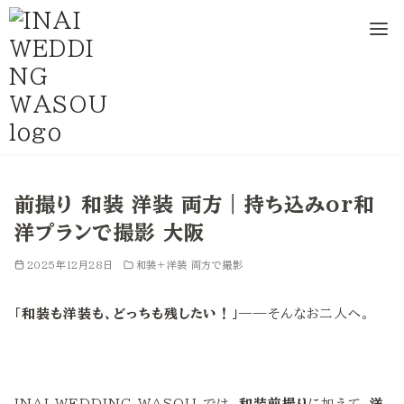
コ
ン
前撮り 和装 洋装 両方｜持ち込みor和
テ
洋プランで撮影 大阪
ン
ツ
2025年12月28日
和装＋洋装 両方で撮影
へ
移
「和装も洋装も、どっちも残したい！」
――そんなお二人へ。
動
INAI WEDDING WASOU では、
和装前撮り
に加えて、
洋