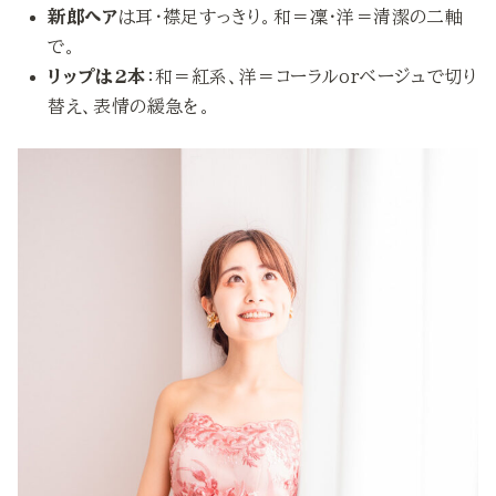
新郎ヘア
は耳・襟足すっきり。和＝凜・洋＝清潔の二軸
で。
リップは2本
：和＝紅系、洋＝コーラルorベージュで切り
替え、表情の緩急を。