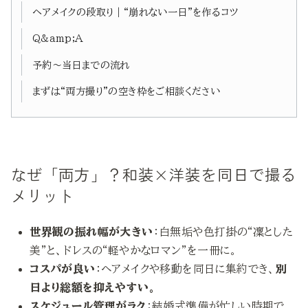
ヘアメイクの段取り｜“崩れない一日”を作るコツ
Q&amp;A
予約〜当日までの流れ
まずは“両方撮り”の空き枠をご相談ください
なぜ「両方」？和装×洋装を同日で撮る
メリット
世界観の振れ幅が大きい
：白無垢や色打掛の“凜とした
美”と、ドレスの“軽やかなロマン”を一冊に。
コスパが良い
：ヘアメイクや移動を同日に集約でき、
別
日より総額を抑えやすい。
スケジュール管理がラク
：結婚式準備が忙しい時期で