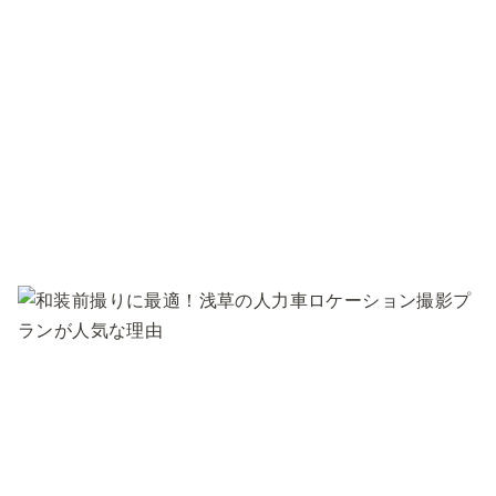
コ
ン
テ
ン
ツ
へ
移
動