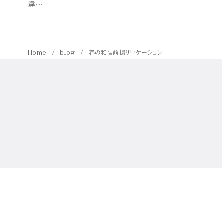
違…
Home
blog
春の和装前撮りロケーション