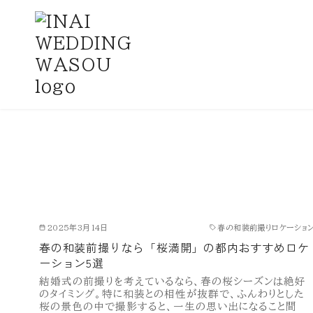
コ
春の和装前撮りロケーション
ン
テ
ン
ツ
へ
移
動
2025年3月14日
春の和装前撮りロケーショ
春の和装前撮りなら「桜満開」の都内おすすめロケ
ーション5選
結婚式の前撮りを考えているなら、春の桜シーズンは絶好
のタイミング。特に和装との相性が抜群で、ふんわりとした
桜の景色の中で撮影すると、一生の思い出になること間