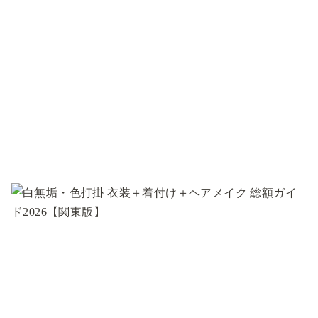
コ
ン
テ
ン
ツ
へ
移
動