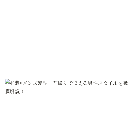
コ
ン
テ
ン
ツ
へ
移
動